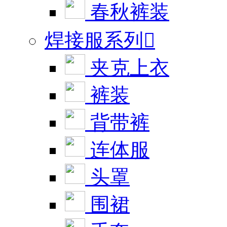
春秋裤装
焊接服系列

夹克上衣
裤装
背带裤
连体服
头罩
围裙