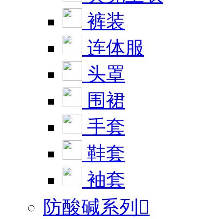
裤装
连体服
头罩
围裙
手套
鞋套
袖套
防酸碱系列
