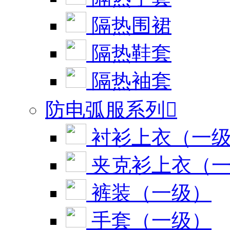
隔热围裙
隔热鞋套
隔热袖套
防电弧服系列

衬衫上衣（一
夹克衫上衣（
裤装（一级）
手套（一级）