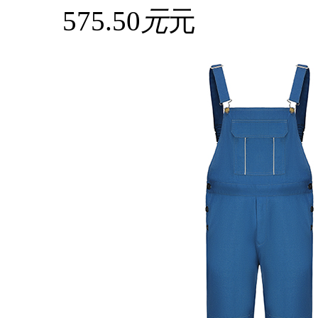
575.50
元
元