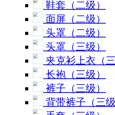
鞋套（二级）
面屏（二级）
头罩（二级）
头罩（三级）
夹克衫上衣（
长袍（三级）
裤子（三级）
背带裤子（三