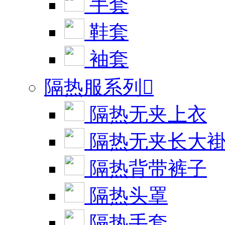
手套
鞋套
袖套
隔热服系列

隔热无夹上衣
隔热无夹长大
隔热背带裤子
隔热头罩
隔热手套