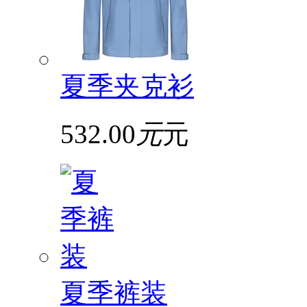
夏季夹克衫
532.00
元
元
夏季裤装