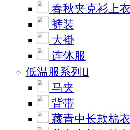
春秋夹克衫上
裤装
大褂
连体服
低温服系列

马夹
背带
藏青中长款棉