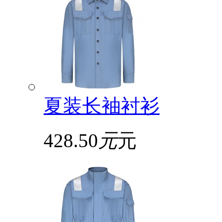
夏装长袖衬衫
428.50
元
元