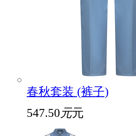
春秋套装 (裤子)
547.50
元
元