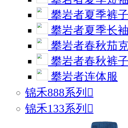
攀岩者夏季裤
攀岩者夏季长
攀岩者春秋茄
攀岩者春秋裤
攀岩者连体服
锦禾888系列

锦禾133系列
