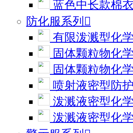
蓝色中长款棉
防化服系列

有限泼溅型化
固体颗粒物化
固体颗粒物化学
喷射液密型防护
泼溅液密型化学
泼溅液密型化