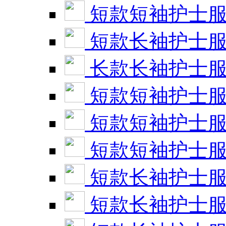
短款短袖护士服-女
短款长袖护士服-女
长款长袖护士服-女
短款短袖护士服-女
短款短袖护士服-女
短款短袖护士服-女
短款长袖护士服-女
短款长袖护士服-女