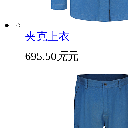
夹克上衣
695.50
元
元