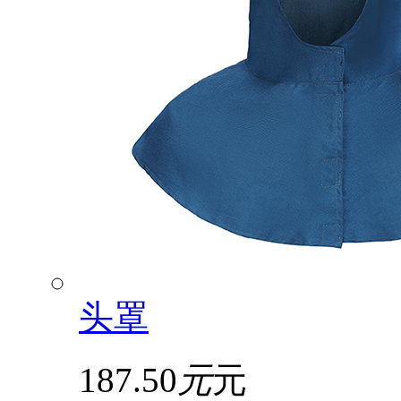
头罩
187.50
元
元