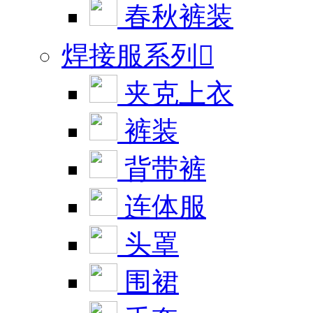
春秋裤装
焊接服系列

夹克上衣
裤装
背带裤
连体服
头罩
围裙