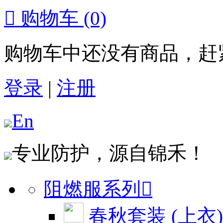

购物车
(0)
购物车中还没有商品，赶
登录
|
注册
En
专业防护，源自锦禾！
阻燃服系列

春秋套装 (上衣)