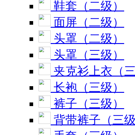
鞋套（二级）
面屏（二级）
头罩（二级）
头罩（三级）
夹克衫上衣（
长袍（三级）
裤子（三级）
背带裤子（三