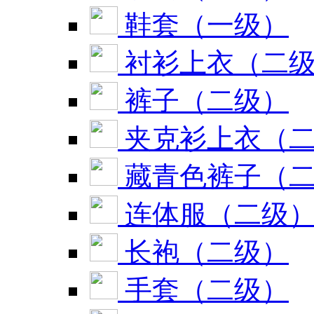
鞋套（一级）
衬衫上衣（二
裤子（二级）
夹克衫上衣（
藏青色裤子（
连体服（二级
长袍（二级）
手套（二级）