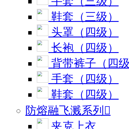
手套（三级）
鞋套（三级）
头罩（四级）
长袍（四级）
背带裤子（四
手套（四级）
鞋套（四级）
防熔融飞溅系列

夹克上衣