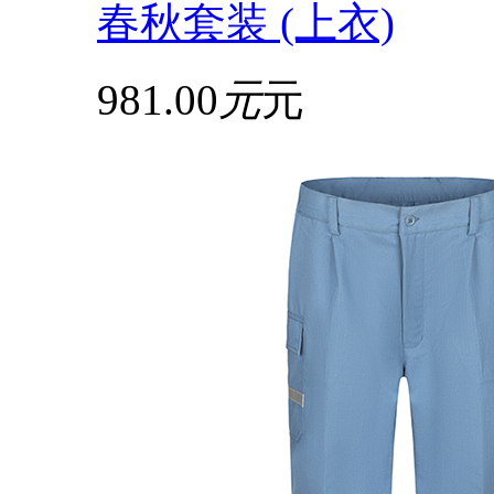
春秋套装 (上衣)
981.00
元
元