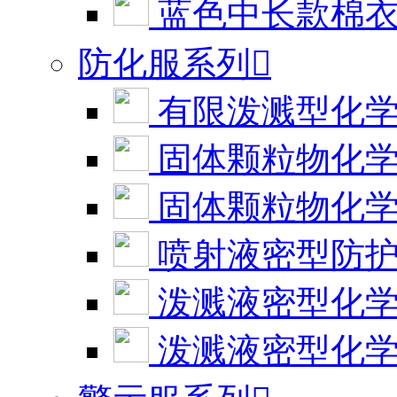
蓝色中长款棉
防化服系列

有限泼溅型化
固体颗粒物化
固体颗粒物化学
喷射液密型防护
泼溅液密型化学
泼溅液密型化