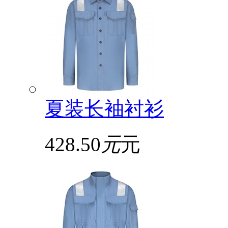
夏装长袖衬衫
428.50
元
元