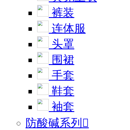
裤装
连体服
头罩
围裙
手套
鞋套
袖套
防酸碱系列
