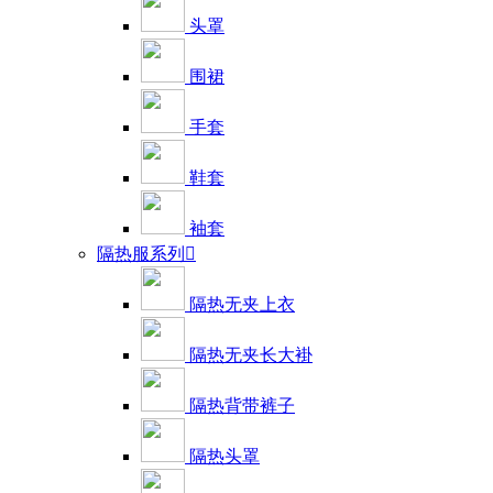
头罩
围裙
手套
鞋套
袖套
隔热服系列

隔热无夹上衣
隔热无夹长大褂
隔热背带裤子
隔热头罩