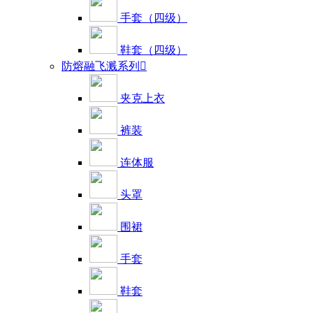
手套（四级）
鞋套（四级）
防熔融飞溅系列

夹克上衣
裤装
连体服
头罩
围裙
手套
鞋套