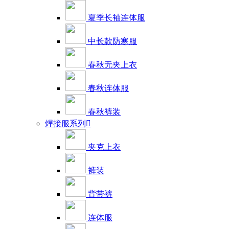
夏季长袖连体服
中长款防寒服
春秋无夹上衣
春秋连体服
春秋裤装
焊接服系列

夹克上衣
裤装
背带裤
连体服