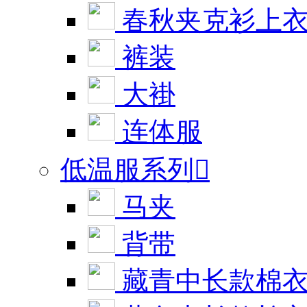
春秋夹克衫上
裤装
大褂
连体服
低温服系列

马夹
背带
藏青中长款棉