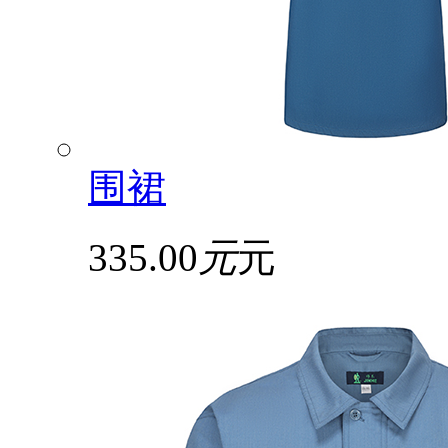
围裙
335.00
元
元