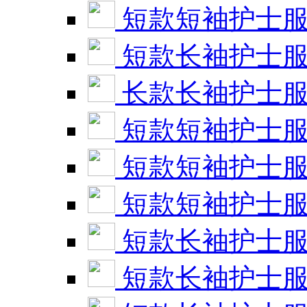
短款短袖护士服-女
短款长袖护士服-女
长款长袖护士服-女
短款短袖护士服-女
短款短袖护士服-女
短款短袖护士服-女
短款长袖护士服-女
短款长袖护士服-女