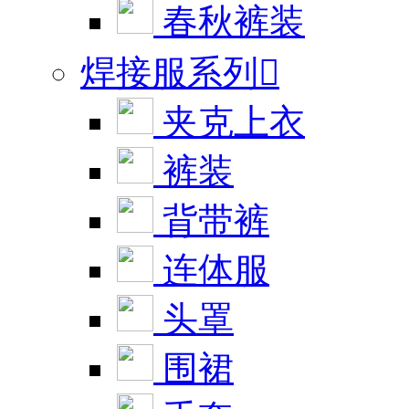
春秋裤装
焊接服系列

夹克上衣
裤装
背带裤
连体服
头罩
围裙