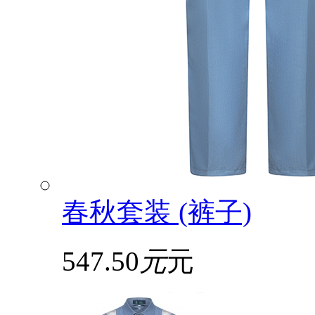
春秋套装 (裤子)
547.50
元
元