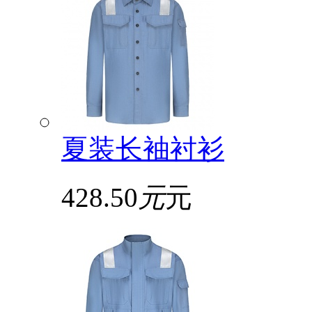
夏装长袖衬衫
428.50
元
元