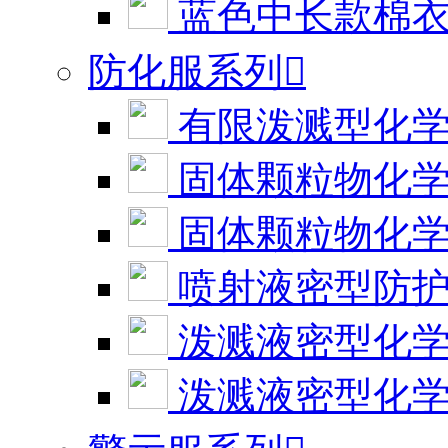
蓝色中长款棉
防化服系列

有限泼溅型化
固体颗粒物化
固体颗粒物化学
喷射液密型防护
泼溅液密型化学
泼溅液密型化