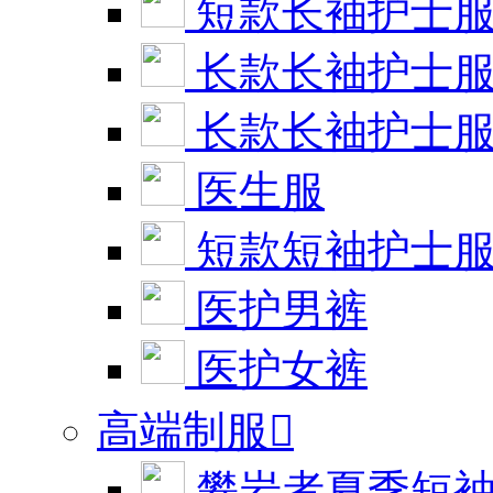
短款长袖护士服-女
长款长袖护士服-女
长款长袖护士服-女
医生服
短款短袖护士服-女
医护男裤
医护女裤
高端制服

攀岩者夏季短