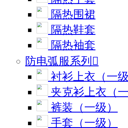
隔热围裙
隔热鞋套
隔热袖套
防电弧服系列

衬衫上衣（一
夹克衫上衣（
裤装（一级）
手套（一级）