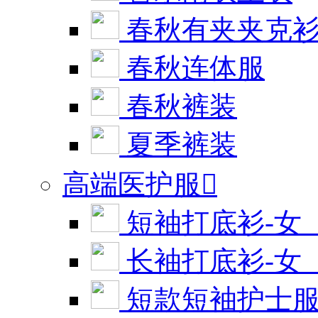
春秋有夹夹克
春秋连体服
春秋裤装
夏季裤装
高端医护服

短袖打底衫-女
长袖打底衫-女
短款短袖护士服-女