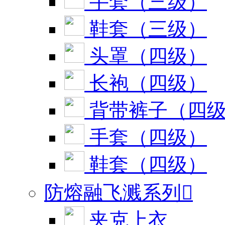
手套（三级）
鞋套（三级）
头罩（四级）
长袍（四级）
背带裤子（四
手套（四级）
鞋套（四级）
防熔融飞溅系列

夹克上衣