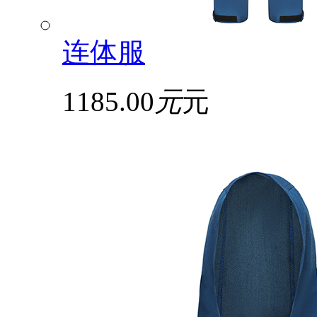
连体服
1185.00
元
元