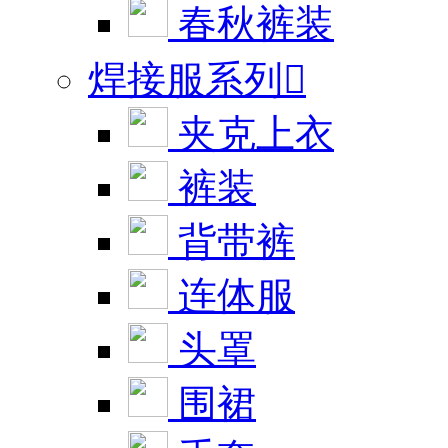
春秋裤装
焊接服系列

夹克上衣
裤装
背带裤
连体服
头罩
围裙