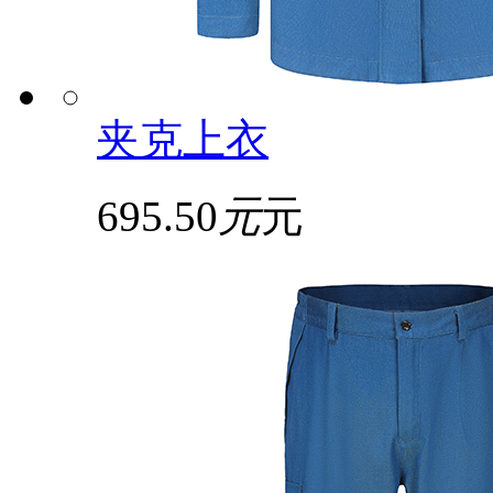
夹克上衣
695.50
元
元