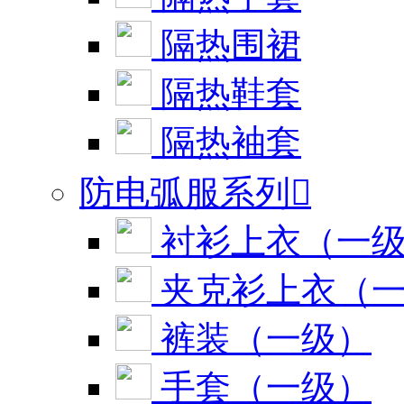
隔热围裙
隔热鞋套
隔热袖套
防电弧服系列

衬衫上衣（一
夹克衫上衣（
裤装（一级）
手套（一级）