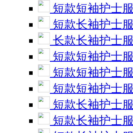
短款短袖护士服-女
短款长袖护士服-女
长款长袖护士服-女
短款短袖护士服-女
短款短袖护士服-女
短款短袖护士服-女
短款长袖护士服-女
短款长袖护士服-女