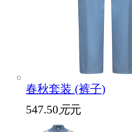
春秋套装 (裤子)
547.50
元
元