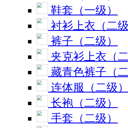
鞋套（一级）
衬衫上衣（二
裤子（二级）
夹克衫上衣（
藏青色裤子（
连体服（二级
长袍（二级）
手套（二级）