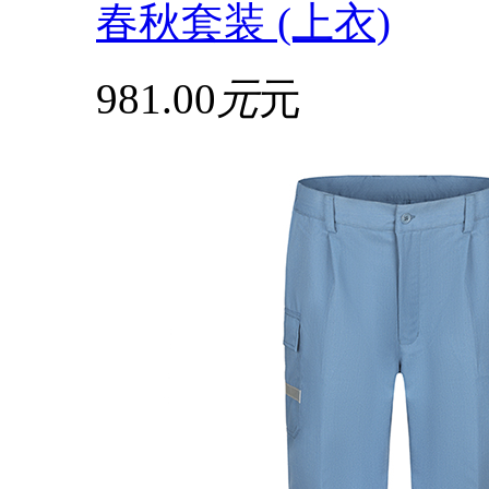
春秋套装 (上衣)
981.00
元
元