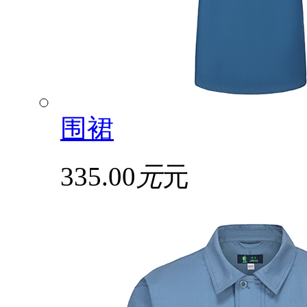
围裙
335.00
元
元