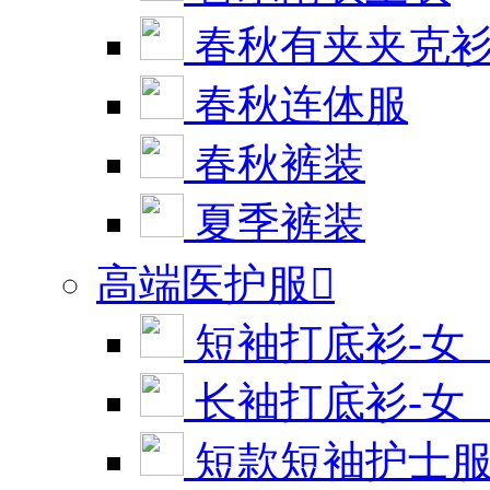
春秋有夹夹克
春秋连体服
春秋裤装
夏季裤装
高端医护服

短袖打底衫-女
长袖打底衫-女
短款短袖护士服-女