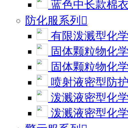
蓝色中长款棉
防化服系列

有限泼溅型化
固体颗粒物化
固体颗粒物化学
喷射液密型防护
泼溅液密型化学
泼溅液密型化