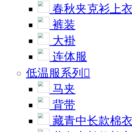
春秋夹克衫上
裤装
大褂
连体服
低温服系列

马夹
背带
藏青中长款棉