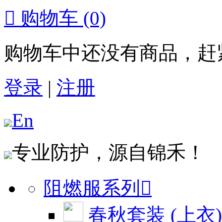

购物车
(0)
购物车中还没有商品，赶
登录
|
注册
En
专业防护，源自锦禾！
阻燃服系列

春秋套装 (上衣)