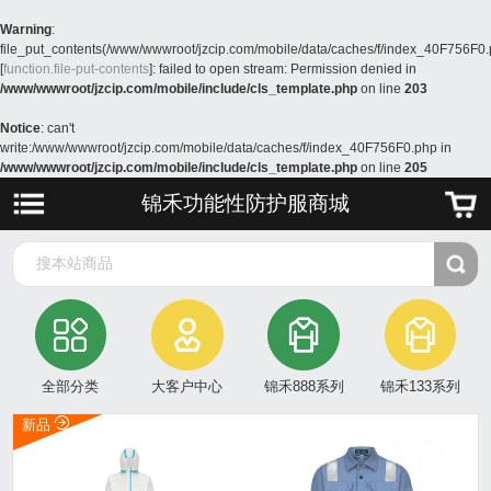
Warning
:
file_put_contents(/www/wwwroot/jzcip.com/mobile/data/caches/f/index_40F756F0.
[
function.file-put-contents
]: failed to open stream: Permission denied in
/www/wwwroot/jzcip.com/mobile/include/cls_template.php
on line
203
Notice
: can't
write:/www/wwwroot/jzcip.com/mobile/data/caches/f/index_40F756F0.php in
/www/wwwroot/jzcip.com/mobile/include/cls_template.php
on line
205
锦禾功能性防护服商城
搜本站商品
全部分类
大客户中心
锦禾888系列
锦禾133系列
新品